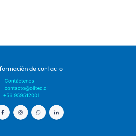
nformación de contacto
Contáctenos
contacto@olitec.cl
+56 959512001